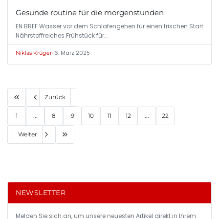
Gesunde routine für die morgenstunden
EN BREF Wasser vor dem Schlafengehen für einen frischen Start
Nährstoffreiches Frühstück für…
•
6. März 2025
Niklas Krüger
Zurück
1
...
8
9
10
11
12
...
22
Weiter
NEWSLETTER
Melden Sie sich an, um unsere neuesten Artikel direkt in Ihrem