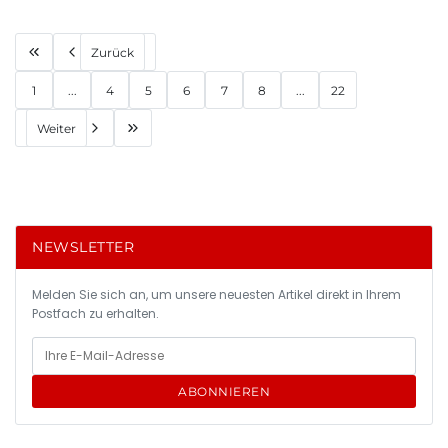
Zurück
1
...
4
5
6
7
8
...
22
Weiter
NEWSLETTER
Melden Sie sich an, um unsere neuesten Artikel direkt in Ihrem
Postfach zu erhalten.
ABONNIEREN