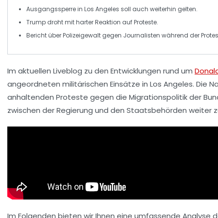
Ausgangssperre in Los Angeles soll auch weiterhin gelten.
Trump droht mit
harter Reaktion
auf Proteste.
Bericht über
Polizeigewalt
gegen Journalisten während der Protes
Im aktuellen
Liveblog
zu den Entwicklungen rund um
Donal
angeordneten
militärischen Einsätze
in Los Angeles. Die 
anhaltenden Proteste gegen die Migrationspolitik der Bu
zwischen der Regierung und den Staatsbehörden weiter 
Im Folgenden bieten wir Ihnen eine umfassende Analyse der