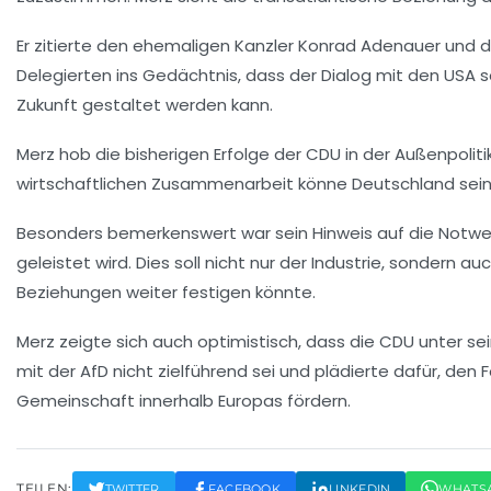
Er zitierte den ehemaligen Kanzler
Konrad Adenauer
und d
Delegierten ins Gedächtnis, dass der Dialog mit den USA
Zukunft gestaltet werden kann.
Merz hob die bisherigen Erfolge der CDU in der Außenpolit
wirtschaftlichen Zusammenarbeit könne Deutschland seinen
Besonders bemerkenswert war sein Hinweis auf die Notwen
geleistet wird. Dies soll nicht nur der Industrie, sonder
Beziehungen weiter festigen könnte.
Merz zeigte sich auch optimistisch, dass die CDU unter sein
mit der
AfD
nicht zielführend sei und plädierte dafür, den 
Gemeinschaft innerhalb Europas fördern.
TEILEN:
TWITTER
FACEBOOK
LINKEDIN
WHATS