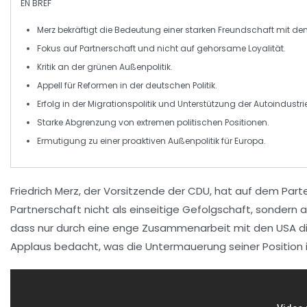
EN BREF
Merz
bekräftigt die Bedeutung einer
starken Freundschaft
mit den
Fokus auf
Partnerschaft
und nicht auf
gehorsame Loyalität
.
Kritik an der
grünen Außenpolitik
.
Appell für
Reformen
in der deutschen
Politik
.
Erfolg in der
Migrationspolitik
und Unterstützung der
Autoindustri
Starke
Abgrenzung
von extremen politischen Positionen.
Ermutigung zu einer proaktiven
Außenpolitik
für
Europa
.
Friedrich Merz, der Vorsitzende der CDU, hat auf dem Part
Partnerschaft
nicht als einseitige Gefolgschaft, sondern
dass nur durch eine enge Zusammenarbeit mit den USA d
Applaus
bedacht, was die Untermauerung seiner Position in