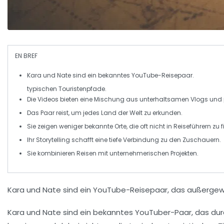
EN BREF
Kara und Nate
sind ein bekanntes
YouTube-Reisepaar
.
typischen Touristenpfade.
Die Videos bieten eine Mischung aus
unterhaltsamen Vlogs
und
Das Paar reist, um jedes
Land der Welt
zu erkunden.
Sie zeigen
weniger bekannte Orte
, die oft nicht in
Reiseführern
zu f
Ihr
Storytelling
schafft eine tiefe Verbindung zu den Zuschauern.
Sie kombinieren Reisen mit
unternehmerischen Projekten
.
Kara und Nate sind ein
YouTube
-Reisepaar, das
außergew
Kara und Nate sind ein
bekanntes YouTuber-Paar
, das du