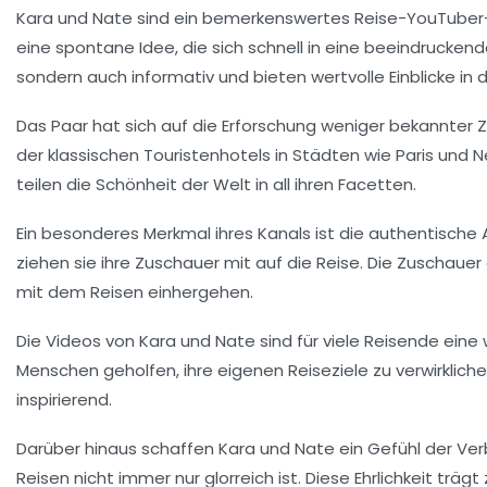
Kara und
Nate
sind ein bemerkenswertes
Reise-YouTuber
eine spontane Idee, die sich schnell in eine beeindrucken
sondern auch informativ und bieten wertvolle Einblicke in d
Das Paar hat sich auf die Erforschung weniger bekannter Ziel
der klassischen Touristenhotels in Städten wie
Paris
und
N
teilen die Schönheit der Welt in all ihren Facetten.
Ein besonderes Merkmal ihres Kanals ist die authentische 
ziehen sie ihre Zuschauer mit auf die Reise. Die
Zuschauer
mit dem Reisen einhergehen.
Die Videos von
Kara und Nate
sind für viele
Reisende
eine 
Menschen geholfen, ihre eigenen Reiseziele zu verwirkliche
inspirierend.
Darüber hinaus schaffen Kara und Nate ein Gefühl der
Ver
Reisen nicht immer nur glorreich ist. Diese Ehrlichkeit tr