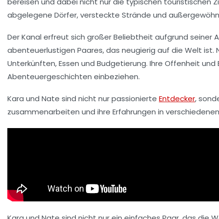
bereisen und dabei nicht nur die typischen touristischen 
abgelegene Dörfer
, versteckte Strände und außergewöhnlic
Der
Kanal
erfreut sich großer Beliebtheit aufgrund seiner
A
abenteuerlustigen Paares, das neugierig auf die Welt ist.
Unterkünften, Essen und Budgetierung. Ihre
Offenheit
und E
Abenteuergeschichten einbeziehen.
Kara und Nate sind nicht nur passionierte
Entdecker
, sond
zusammenarbeiten und ihre Erfahrungen in verschiedenen
Kara und Nate sind nicht nur ein einfaches Paar, das die 