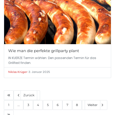
Wie man die perfekte grillparty plant
IN KUERZE Termin wählen: Den passenden Termin für das
Grillfest finden.
•
3. Januar 2025
Niklas Krüger
Zurück
1
...
3
4
5
6
7
8
Weiter