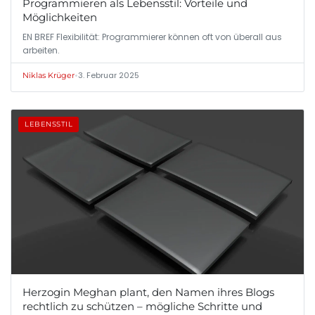
Programmieren als Lebensstil: Vorteile und
Möglichkeiten
EN BREF Flexibilität: Programmierer können oft von überall aus
arbeiten.
•
3. Februar 2025
Niklas Krüger
LEBENSSTIL
Herzogin Meghan plant, den Namen ihres Blogs
rechtlich zu schützen – mögliche Schritte und