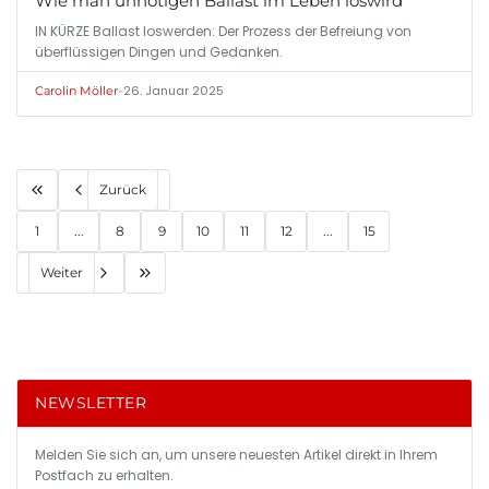
Wie man unnötigen Ballast im Leben loswird
IN KÜRZE Ballast loswerden: Der Prozess der Befreiung von
überflüssigen Dingen und Gedanken.
•
26. Januar 2025
Carolin Möller
Zurück
1
...
8
9
10
11
12
...
15
Weiter
NEWSLETTER
Melden Sie sich an, um unsere neuesten Artikel direkt in Ihrem
Postfach zu erhalten.