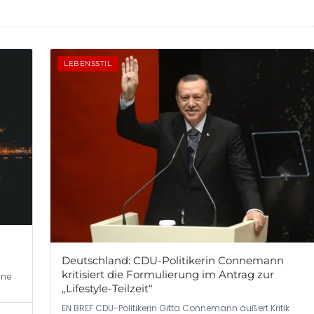
LEBENSSTIL
Deutschland: CDU-Politikerin Connemann
kritisiert die Formulierung im Antrag zur
ine
„Lifestyle-Teilzeit“
EN BREF CDU-Politikerin Gitta Connemann äußert Kritik