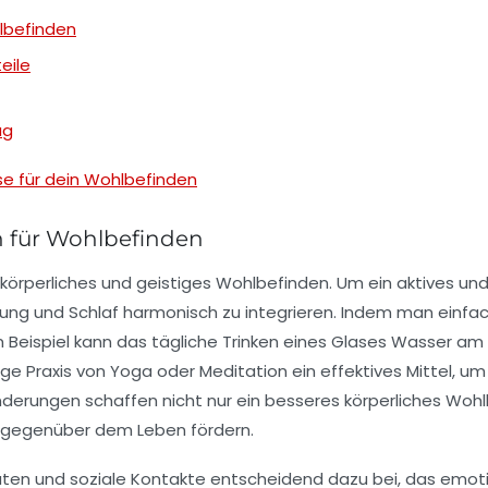
lbefinden
eile
ag
se für dein Wohlbefinden
n für Wohlbefinden
 körperliches und geistiges
Wohlbefinden
. Um ein aktives und
nung
und
Schlaf
harmonisch zu integrieren. Indem man einfach
 Beispiel kann das tägliche Trinken eines Glases Wasser am 
ige Praxis von
Yoga
oder
Meditation
ein effektives Mittel, u
 Änderungen schaffen nicht nur ein besseres körperliches Woh
g gegenüber dem Leben fördern.
täten und soziale Kontakte entscheidend dazu bei, das
emoti