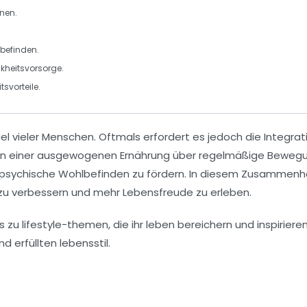
hnen.
befinden
.
kheitsvorsorge
.
svorteile
.
iel vieler Menschen. Oftmals erfordert es jedoch die Integrat
on einer
ausgewogenen Ernährung
über regelmäßige
Beweg
d psychische Wohlbefinden zu fördern. In diesem Zusammenhan
 zu verbessern und mehr
Lebensfreude
zu erleben.