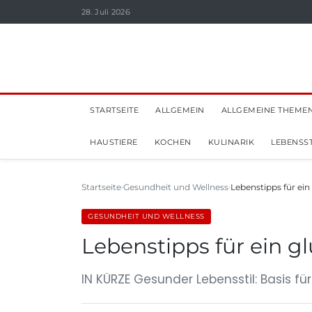
28. Juli 2026
STARTSEITE
ALLGEMEIN
ALLGEMEINE THEME
HAUSTIERE
KOCHEN
KULINARIK
LEBENSST
Startseite
Gesundheit und Wellness
Lebenstipps für ei
GESUNDHEIT UND WELLNESS
Lebenstipps für ein g
IN KÜRZE Gesunder Lebensstil: Basis fü