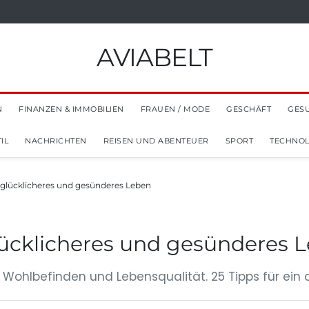
AVIABELT
N
FINANZEN & IMMOBILIEN
FRAUEN / MODE
GESCHÄFT
GES
IL
NACHRICHTEN
REISEN UND ABENTEUER
SPORT
TECHNOL
n glücklicheres und gesünderes Leben
lücklicheres und gesünderes 
r Wohlbefinden und Lebensqualität. 25 Tipps für ein 