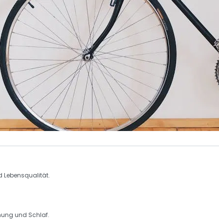
d
Lebensqualität
.
nung
und
Schlaf
.