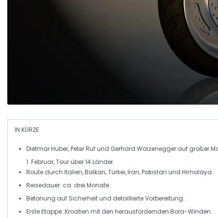
IN KÜRZE
Dietmar Huber
,
Peter Ruf
und
Gerhard Waizenegger
auf großer
Mo
1. Februar, Tour über
14 Länder
.
Route durch
Italien
,
Balkan
,
Türkei
,
Iran
,
Pakistan
und
Himalaya
.
Reisedauer: ca.
drei Monate
.
Betonung auf
Sicherheit
und detaillierte
Vorbereitung
.
Erste Etappe:
Kroatien
mit den herausfordernden
Bora-Winden
.