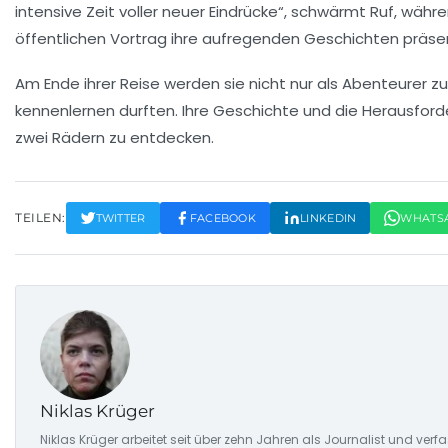
intensive Zeit voller neuer Eindrücke“, schwärmt Ruf, währ
öffentlichen Vortrag ihre aufregenden Geschichten präsen
Am Ende ihrer Reise werden sie nicht nur als Abenteurer 
kennenlernen durften. Ihre Geschichte und die Herausforde
zwei Rädern zu entdecken.
TEILEN:
TWITTER
FACEBOOK
LINKEDIN
WHATS
Niklas Krüger
Niklas Krüger arbeitet seit über zehn Jahren als Journalist und ver