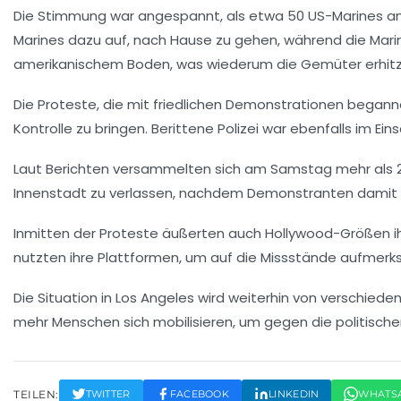
Die Stimmung war angespannt, als etwa 50 US-Marines 
Marines dazu auf, nach Hause zu gehen, während die Marin
amerikanischem Boden, was wiederum die Gemüter erhitz
Die Proteste, die mit friedlichen Demonstrationen beganne
Kontrolle zu bringen. Berittene Polizei war ebenfalls im 
Laut Berichten versammelten sich am Samstag mehr als
Innenstadt zu verlassen, nachdem Demonstranten damit
Inmitten der Proteste äußerten auch Hollywood-Größen i
nutzten ihre Plattformen, um auf die Missstände aufmerk
Die Situation in Los Angeles wird weiterhin von verschie
mehr Menschen sich mobilisieren, um gegen die politisch
TEILEN:
TWITTER
FACEBOOK
LINKEDIN
WHATS