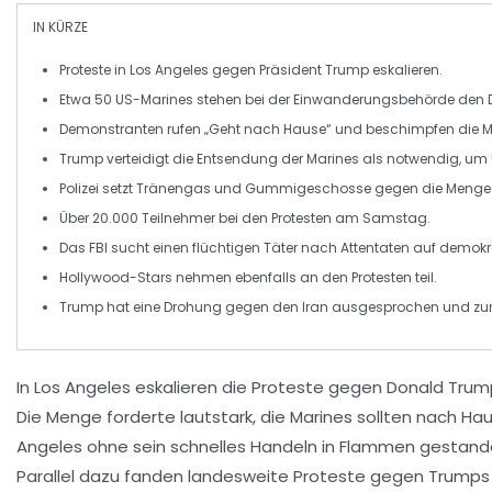
IN KÜRZE
Proteste
in Los Angeles gegen Präsident
Trump
eskalieren.
Etwa
50 US-Marines
stehen bei der
Einwanderungsbehörde
den 
Demonstranten rufen
„Geht nach Hause“
und beschimpfen die M
Trump verteidigt die Entsendung der Marines als notwendig, um
Polizei setzt
Tränengas
und
Gummigeschosse
gegen die Menge 
Über
20.000 Teilnehmer
bei den Protesten am Samstag.
Das
FBI
sucht einen
flüchtigen Täter
nach Attentaten auf demokrat
Hollywood-Stars nehmen ebenfalls an den Protesten teil.
Trump hat eine
Drohung
gegen den Iran ausgesprochen und zur 
In
Los Angeles
eskalieren die
Proteste
gegen
Donald Trum
Die Menge forderte lautstark, die Marines sollten nach H
Angeles ohne sein schnelles Handeln in Flammen gestanden
Parallel dazu fanden landesweite Proteste gegen Trumps