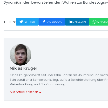
Dynamik in den bevorstehenden Wahlen zur
Bundestagswa
TEILEN:
TWITTER
FACEBOOK
LINKEDIN
WHATS
Niklas Krüger
Niklas Krüger arbeitet seit über zehn Jahren als Journalist und ver
Sein beruflicher Schwerpunkt liegt auf der Berichterstattung über 
Mietentwicklung und Baufinanzierung.
Alle Artikel ansehen →