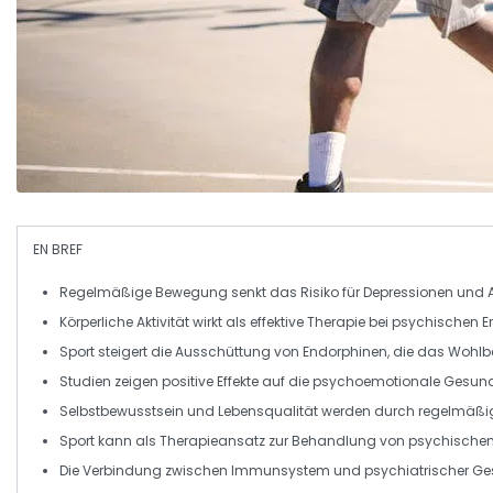
EN BREF
Regelmäßige Bewegung
senkt das Risiko für
Depressionen
und
Körperliche Aktivität wirkt als
effektive Therapie
bei psychischen E
Sport steigert die
Ausschüttung von Endorphinen
, die das
Wohlb
Studien zeigen positive Effekte auf die
psychoemotionale Gesund
Selbstbewusstsein
und
Lebensqualität
werden durch regelmäßige
Sport kann als
Therapieansatz
zur Behandlung von psychischen
Die Verbindung zwischen
Immunsystem
und
psychiatrischer Ge