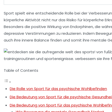
Sport spielt eine entscheidende Rolle bei der
Verbesserun
körperliche
Aktivität
nicht nur das Risiko für körperliche E
Besonders die positive Wirkung von
Endorphinen
, die wäh
depressive Verstimmungen
zu reduzieren. Indem Bewegung 
auch ihre
innere Balance
finden und somit ihre mentale Ge
Table of Contents
Die Rolle von Sport für das psychische Wohlbefinden
Die Bedeutung von Sport für die psychische Gesundhei
Die Bedeutung von Sport für das psychische Wohlbefi
Wie Bewegung die mentale Gesundheit fördert