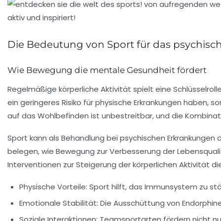
Die Bedeutung von Sport für das psychis
Wie Bewegung die mentale Gesundheit fördert
Regelmäßige
körperliche Aktivität
spielt eine Schlüsselroll
ein geringeres Risiko für physische Erkrankungen haben, s
auf das Wohlbefinden ist unbestreitbar, und die Kombina
Sport kann als Behandlung bei
psychischen Erkrankungen
d
belegen, wie
Bewegung
zur Verbesserung der Lebensquali
Interventionen zur Steigerung der körperlichen Aktivität d
Physische Vorteile:
Sport hilft, das
Immunsystem
zu stä
Emotionale Stabilität:
Die Ausschüttung von
Endorphin
Soziale Interaktionen:
Teamsportarten fördern nicht nur 