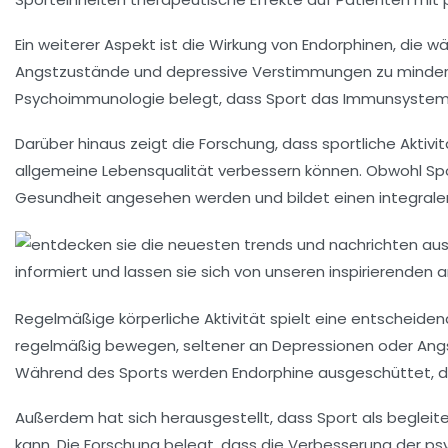
Ein weiterer Aspekt ist die Wirkung von
Endorphinen
, die w
Angstzustände
und depressive Verstimmungen zu minder
Psychoimmunologie
belegt, dass Sport das
Immunsyste
Darüber hinaus zeigt die Forschung, dass
sportliche Aktivi
allgemeine
Lebensqualität
verbessern können. Obwohl Sport 
Gesundheit
angesehen werden und bildet einen integralen
Regelmäßige
körperliche Aktivität
spielt eine entscheiden
regelmäßig bewegen, seltener an
Depressionen
oder
Ang
Während des Sports werden
Endorphine
ausgeschüttet, di
Außerdem hat sich herausgestellt, dass Sport als begleit
kann. Die Forschung belegt, dass die Verbesserung der
ps