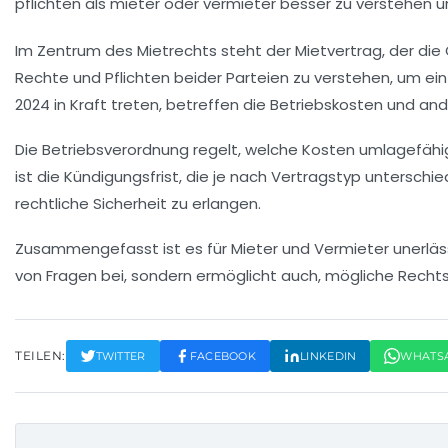
Im Zentrum des
Mietrechts
steht der
Mietvertrag
, der di
Rechte
und
Pflichten
beider Parteien zu verstehen, um ein
2024
in Kraft treten, betreffen die
Betriebskosten
und an
Die
Betriebsverordnung
regelt, welche Kosten umlagefähig 
ist die Kündigungsfrist, die je nach Vertragstyp unterschi
rechtliche Sicherheit zu erlangen.
Zusammengefasst ist es für
Mieter
und
Vermieter
unerläss
von Fragen bei, sondern ermöglicht auch, mögliche
Rechts
TEILEN:
TWITTER
FACEBOOK
LINKEDIN
WHATS