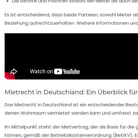
Die
Rechte und Pflichten
sowohl der Mieter als auch de
Es ist entscheidend, dass beide Parteien, sowohl Mieter a
Beziehung aufrechtzuerhalten. Weitere Informationen un
Mietrecht in Deutschland: Ein Überblick fü
Das
Mietrecht
in Deutschland ist ein entscheidender Best
denen Wohnraum vermietet werden kann und umfasst za
Im Mittelpunkt steht der
Mietvertrag
, der als Basis für di
können, gemäß der
Betriebskostenverordnung
(BetrKV). E