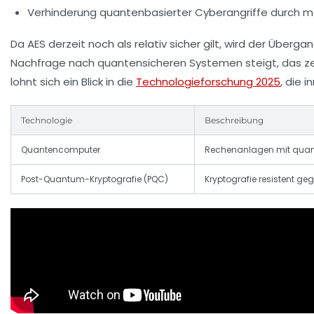
Verhinderung quantenbasierter Cyberangriffe durch 
Da AES derzeit noch als relativ sicher gilt, wird der Übe
Nachfrage nach quantensicheren Systemen steigt, das z
lohnt sich ein Blick in die
Technologieforschung 2025
, die 
Technologie
Beschreibung
Quantencomputer
Rechenanlagen mit quan
Post-Quantum-Kryptografie (PQC)
Kryptografie resistent g