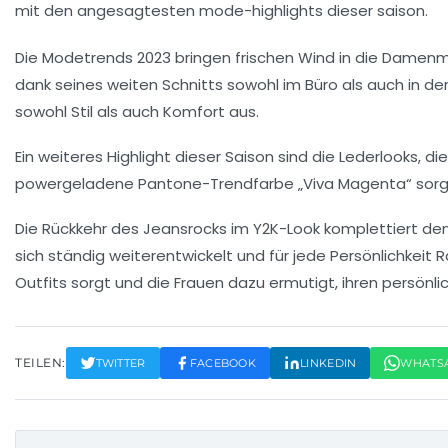
Die
Modetrends 2023
bringen frischen Wind in die Damenmo
dank seines
weiten Schnitts
sowohl im Büro als auch in de
sowohl
Stil
als auch
Komfort
aus.
Ein weiteres Highlight dieser Saison sind die
Lederlooks
, di
powergeladene
Pantone-Trendfarbe
„
Viva Magenta
“ sor
Die Rückkehr des
Jeansrocks
im Y2K-Look komplettiert den
sich ständig weiterentwickelt und für jede Persönlichkeit 
Outfits sorgt und die Frauen dazu ermutigt, ihren persönli
TEILEN:
TWITTER
FACEBOOK
LINKEDIN
WHATS