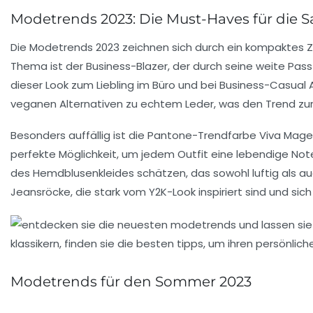
Modetrends 2023: Die Must-Haves für die S
Die
Modetrends 2023
zeichnen sich durch ein kompaktes
Thema ist der
Business-Blazer
, der durch seine
weite Pas
dieser Look zum Liebling im
Büro
und bei
Business-Casual
A
veganen Alternativen
zu echtem Leder, was den Trend zu
Besonders auffällig ist die
Pantone-Trendfarbe Viva Mag
perfekte Möglichkeit, um jedem Outfit eine lebendige N
des
Hemdblusenkleides
schätzen, das sowohl luftig als auc
Jeansröcke
, die stark vom Y2K-Look inspiriert sind und sic
Modetrends für den Sommer 2023