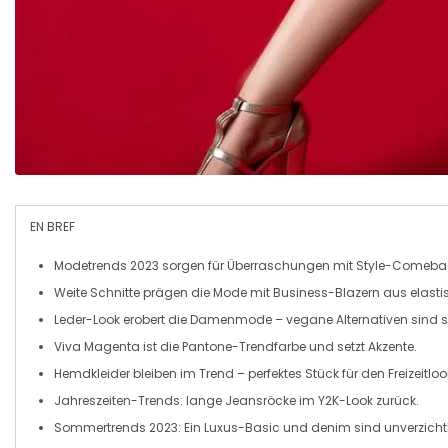
EN BREF
Modetrends 2023
sorgen für Überraschungen mit
Style-Comeba
Weite Schnitte
prägen die Mode mit
Business-Blazern
aus elasti
Leder-Look
erobert die Damenmode –
vegane Alternativen
sind 
Viva Magenta
ist die
Pantone-Trendfarbe
und setzt Akzente.
Hemdkleider
bleiben im Trend – perfektes Stück für den
Freizeitloo
Jahreszeiten-Trends
:
lange Jeansröcke
im
Y2K-Look
zurück.
Sommertrends
2023: Ein
Luxus-Basic
und
denim
sind unverzicht