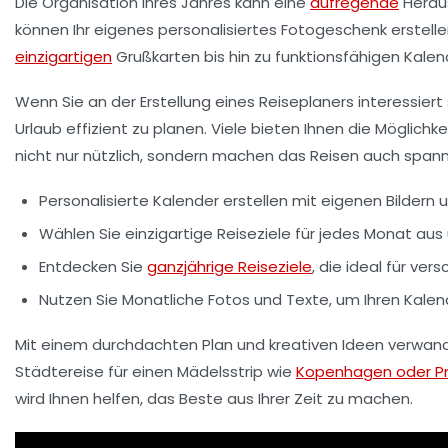
Die
Organisation Ihres Jahres
kann eine
aufregende
Heraus
können Ihr eigenes personalisiertes Fotogeschenk erstell
einzigartigen
Grußkarten
bis hin zu funktionsfähigen
Kalen
Wenn Sie an der Erstellung eines
Reiseplaners
interessiert 
Urlaub effizient zu planen. Viele bieten Ihnen die Möglichke
nicht nur nützlich, sondern machen das Reisen auch span
Personalisierte
Kalender
erstellen mit eigenen Bildern 
Wählen Sie einzigartige
Reiseziele
für jedes Monat aus 
Entdecken Sie
ganzjährige Reiseziele
, die ideal für ver
Nutzen Sie
Monatliche Fotos
und Texte, um Ihren Kalend
Mit einem durchdachten Plan und kreativen Ideen verwandel
Städtereise für einen Mädelsstrip wie
Kopenhagen oder P
wird Ihnen helfen, das Beste aus Ihrer Zeit zu machen.