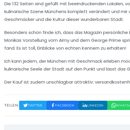
Die 132 Seiten sind gefüllt mit beeindruckenden Lokalen, 
kulinarische Szene Münchens
komplett verändert und mir vie
Geschmäcker und die Kultur dieser wunderbaren Stadt.
Besonders schön finde ich, dass das Magazin persönlich
Monikas Vorstellung vom Aimy und dem George Prime spric
fand. Es ist toll, Einblicke von echten Kennern zu erhalten!
Ich kann jedem, der München mit
Geschmack
erleben möch
kulinarische Seele der Stadt auf den Punkt und lässt das
G
Der Kauf ist zudem unschlagbar attraktiv:
versandkostenfre
TEILEN:
TWITTER
FACEBOOK
LINKEDIN
WHATS