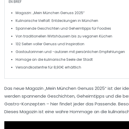
EN BREF
Magazin
: „Mein München Genuss 2025“
Kulinarische Vielfalt
: Entdeckungen in München
Spannende Geschichten
und Geheimtipps für Foodies
Von
traditionellen Wirtshäusern
bis zu
veganen Küchen
132 Seiten
voller Genuss und Inspiration
Gastautorinnen und -autoren mit
persönlichen Empfehlungen
Homage an die
kulinarische Seele
der Stadt
Versandkostenfrei für
8,90€
erhältlich
Das neue Magazin „
Mein München Genuss 2025
“ ist der id
werden spannende Geschichten, Geheimtipps und die best
Gastro-Konzepten
– hier findet jeder das Passende. Bes
Dieses Magazin ist eine wahre
Hommage
an die kulinaris