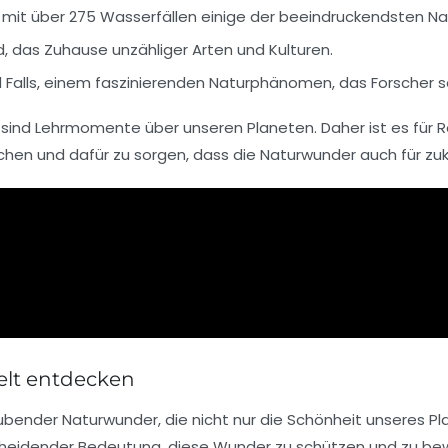
e mit über 275 Wasserfällen einige der beeindruckendsten Na
das Zuhause unzähliger Arten und Kulturen.
 Falls
, einem faszinierenden Naturphänomen, das Forscher se
 sind
Lehrmomente
über unseren Planeten. Daher ist es für 
hen und dafür zu sorgen, dass die Naturwunder auch für zuk
elt entdecken
aubender
Naturwunder
, die nicht nur die Schönheit unseres 
scheidender Bedeutung, diese Wunder zu schützen und zu be