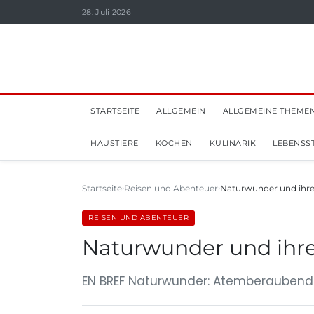
28. Juli 2026
STARTSEITE
ALLGEMEIN
ALLGEMEINE THEME
HAUSTIERE
KOCHEN
KULINARIK
LEBENSST
Startseite
Reisen und Abenteuer
Naturwunder und ihre
REISEN UND ABENTEUER
Naturwunder und ihr
EN BREF Naturwunder: Atemberaubende 