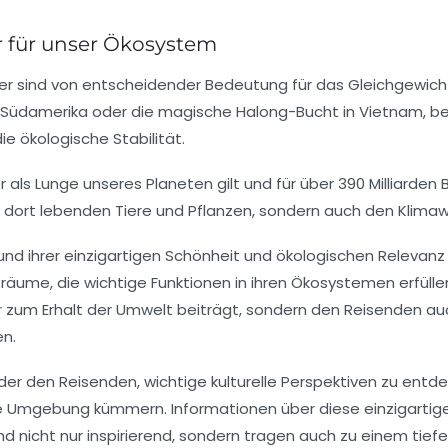
 für unser Ökosystem
r sind von entscheidender Bedeutung für das Gleichgewic
 Südamerika oder die magische
Halong-Bucht
in Vietnam, be
die
ökologische Stabilität
.
er als Lunge unseres Planeten gilt und für über 390 Milliarde
ie dort lebenden Tiere und Pflanzen, sondern auch den Kli
nd ihrer einzigartigen Schönheit und
ökologischen Relevanz
sräume, die wichtige Funktionen in ihren Ökosystemen erfüllen
nur zum Erhalt der Umwelt beiträgt, sondern den Reisenden a
en.
r den Reisenden, wichtige kulturelle Perspektiven zu entdec
re Umgebung kümmern. Informationen über diese einzigartig
ind nicht nur inspirierend, sondern tragen auch zu einem ti