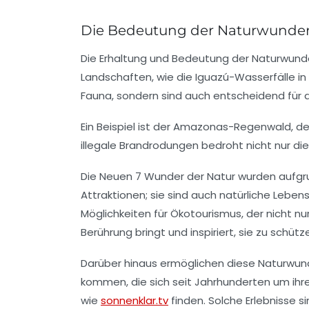
Die Bedeutung der Naturwunder
Die
Erhaltung
und
Bedeutung
der Naturwunde
Landschaften, wie die
Iguazú-Wasserfälle
in
Fauna, sondern sind auch entscheidend für 
Ein Beispiel ist der
Amazonas-Regenwald
, d
illegale Brandrodungen bedroht nicht nur d
Die Neuen
7 Wunder der Natur
wurden aufgru
Attraktionen; sie sind auch natürliche Leben
Möglichkeiten für
Ökotourismus
, der nicht 
Berührung bringt und inspiriert, sie zu schütz
Darüber hinaus ermöglichen diese Naturwunde
kommen, die sich seit Jahrhunderten um ih
wie
sonnenklar.tv
finden. Solche Erlebnisse s