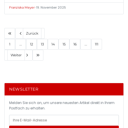
•
19. November 2025
Franziska Meyer
Zurück
1
...
12
13
14
15
16
...
111
Weiter
NEWSLETTER
Melden Sie sich an, um unsere neuesten Artikel direkt in Ihrem
Postfach zu erhalten.