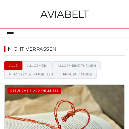
AVIABELT
Aviabelt - Nachrichten, Tipps 
NICHT VERPASSEN
ALLE
ALLGEMEIN
ALLGEMEINE THEMEN
FINANZEN & IMMOBILIEN
FRAUEN / MODE
GESUNDHEIT UND WELLNESS