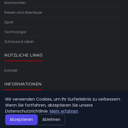
Nachrichten
Reisen und Abenteuer
Sport
Technologie
Zuhause & Leben
NÜTZLICHE LINKS
Kontakt
INFORMATIONEN
Wir verwenden Cookies, um Ihr Surferlebnis zu verbessern.
Seitenübersicht
Wenn Sie fortfahren, akzeptieren Sie unsere
Datenschutzrichtlinie.
Mehr erfahren
Akzeptieren
Ablehnen
© 2026 Aviabelt. Alle Rechte vorbehalten.