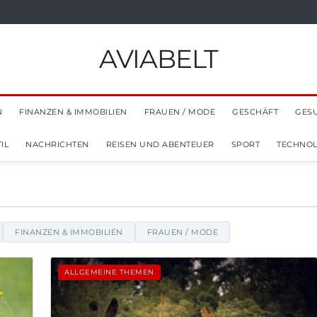
AVIABELT
N
FINANZEN & IMMOBILIEN
FRAUEN / MODE
GESCHÄFT
GES
IL
NACHRICHTEN
REISEN UND ABENTEUER
SPORT
TECHNOL
 Tipps und Einblicke
FINANZEN & IMMOBILIEN
FRAUEN / MODE
ALLGEMEINE THEMEN