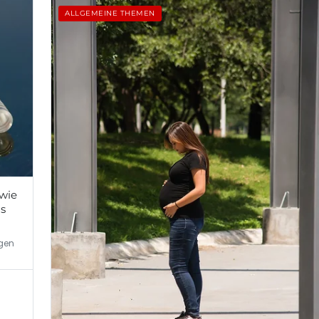
ALLGEMEINE THEMEN
 wie
as
igen