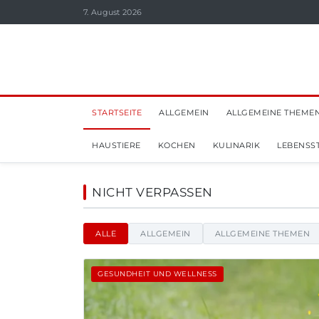
7. August 2026
STARTSEITE
ALLGEMEIN
ALLGEMEINE THEME
HAUSTIERE
KOCHEN
KULINARIK
LEBENSST
Aviabelt - Nachrichten,
NICHT VERPASSEN
ALLE
ALLGEMEIN
ALLGEMEINE THEMEN
GESUNDHEIT UND WELLNESS