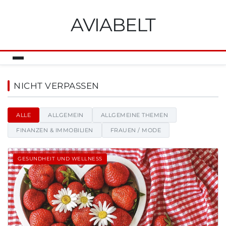
AVIABELT
Aviabelt - Nachrichten, Tipps 
NICHT VERPASSEN
ALLE
ALLGEMEIN
ALLGEMEINE THEMEN
FINANZEN & IMMOBILIEN
FRAUEN / MODE
GESUNDHEIT UND WELLNESS