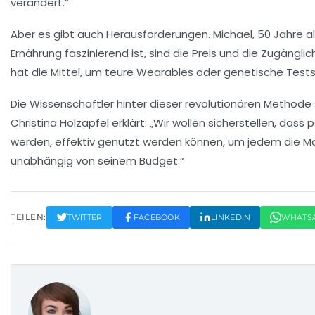
verändert.“
Aber es gibt auch Herausforderungen. Michael, 50 Jahre al
Ernährung
faszinierend ist, sind die
Preis
und die Zugänglich
hat die Mittel, um teure
Wearables
oder genetische Tests 
Die Wissenschaftler hinter dieser revolutionären Methode 
Christina Holzapfel erklärt: „Wir wollen sicherstellen, das
werden, effektiv genutzt werden können, um jedem die Mög
unabhängig von seinem
Budget
.“
TEILEN:
TWITTER
FACEBOOK
LINKEDIN
WHATS