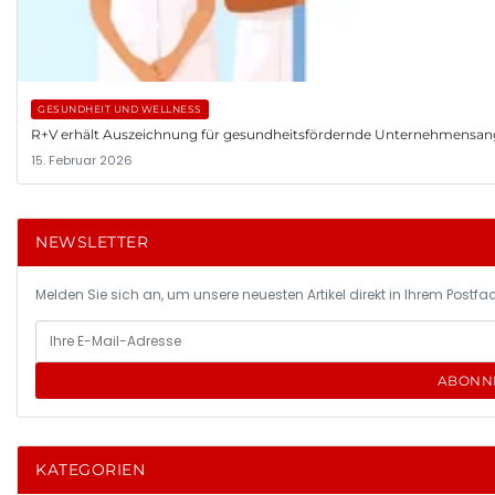
GESUNDHEIT UND WELLNESS
R+V erhält Auszeichnung für gesundheitsfördernde Unternehmensa
15. Februar 2026
NEWSLETTER
Melden Sie sich an, um unsere neuesten Artikel direkt in Ihrem Postfac
ABONN
KATEGORIEN