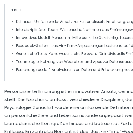
EN BREF
Definition
: Umfassender Ansatz zur
Personalisierte Ernährung
, an
Interdisziplinäres Team
: Wissenschaftler*innen aus
Ernährungsw
Innovatives Modell
: Mensch im Mittelpunkt, berücksichtigt
Lebenss
Feedback-System
:
Just-in-Time
-Anpassungen basierend auf 
Genetische Tests
: Keine wesentliche Relevanz für individuelle 
Technologie
: Nutzung von
Wearables
und
Apps
zur Datenerfass
Forschungsbedarf
: Analysieren von Daten und Entwicklung neu
Personalisierte Ernährung
ist ein innovativer Ansatz, der in
stellt. Die Forschung umfasst verschiedene Disziplinen, da
Psychologie
. Zunächst wurde eine umfassende Definition
an persönliche Ziele und Lebensumstände angepasst werde
biomedizinische Kenngrößen
hinaus und betrachtet Fakto
Einflüsse. Ein zentrales Element ist das „Just-in-Time“-Fe