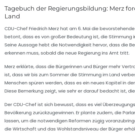
Tagebuch der Regierungsbildung: Merz f
Land
CDU-Chef
Friedrich Merz
hat am 6. Mai die bevorstehend
betont, dass es von großer Bedeutung ist, die
Stimmung i
Seine Aussage hebt die Notwendigkeit hervor, dass die B
erkennen muss, sobald die neue Regierung ins Amt tritt.
Merz erklärte, dass die Bürgerinnen und Bürger mehr Vertrau
ist, dass wir bis zum Sommer die Stimmung im Land verbes
Menschen spüren werden, dass es ein neues Kapitel in de
Diese Bemerkung zeigt, wie sehr er darauf bedacht ist, di
Der CDU-Chef ist sich bewusst, dass es
viel Überzeugungs
Bevölkerung zurückzugewinnen. Er plante zudem, die Parl
lassen, um die notwendigen Reformen zügig voranzubringen
die
Wirtschaft
und das
Wohlstandsniveau
der Bürger erhö