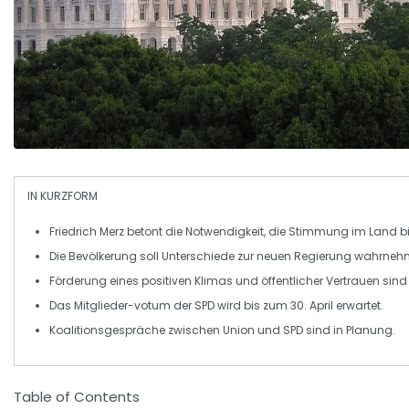
IN KURZFORM
Friedrich
Merz
betont die Notwendigkeit, die
Stimmung im Land
b
Die Bevölkerung soll
Unterschiede
zur neuen Regierung wahrneh
Förderung eines positiven
Klimas
und öffentlicher
Vertrauen
sind
Das
Mitglieder-votum
der
SPD
wird bis zum 30. April erwartet.
Koalitionsgespräche zwischen
Union
und
SPD
sind in Planung.
Table of Contents