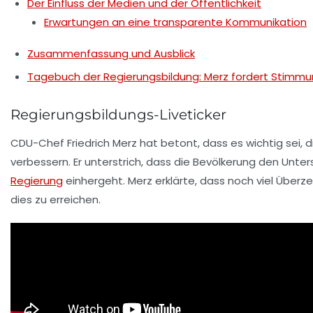
Der Einfluss der Medien und der Öffentlichkeit
Erwartungen an eine transparente Kommunikation
Zusammenfassung und Ausblick
Tagebuch der Regierungsbildung: Merz fordert Stimm
Regierungsbildungs-Liveticker
CDU-Chef
Friedrich Merz
hat betont, dass es wichtig sei, 
verbessern. Er unterstrich, dass die Bevölkerung den
Unter
Regierung
einhergeht. Merz erklärte, dass noch
viel Überz
dies zu erreichen.