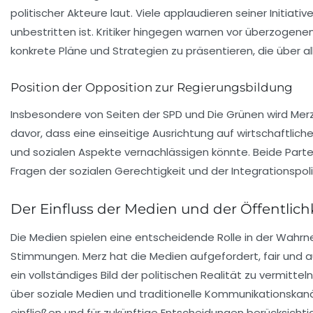
politischer Akteure laut. Viele applaudieren seiner Initiati
unbestritten ist. Kritiker hingegen warnen vor überzogene
konkrete Pläne und Strategien zu präsentieren, die über
Position der Opposition zur Regierungsbildung
Insbesondere von Seiten der
SPD
und
Die Grünen
wird Merz
davor, dass eine einseitige Ausrichtung auf wirtschaftli
und sozialen Aspekte vernachlässigen könnte. Beide Parte
Fragen der sozialen Gerechtigkeit und der Integrationspoli
Der Einfluss der Medien und der Öffentlich
Die Medien spielen eine entscheidende Rolle in der Wahr
Stimmungen. Merz hat die Medien aufgefordert, fair und
ein vollständiges Bild der politischen Realität zu vermitte
über soziale Medien und traditionelle Kommunikationskanäl
einfließen und für zukünftige Entscheidungen berücksichti