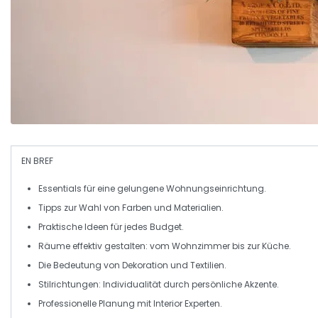
EN BREF
Essentials
für eine gelungene
Wohnungseinrichtung
.
Tipps zur Wahl von
Farben
und
Materialien
.
Praktische
Ideen
für jedes
Budget
.
Räume effektiv
gestalten
: vom Wohnzimmer bis zur Küche.
Die Bedeutung von
Dekoration
und
Textilien
.
Stilrichtungen
: Individualität durch persönliche Akzente.
Professionelle Planung mit
Interior Experten
.