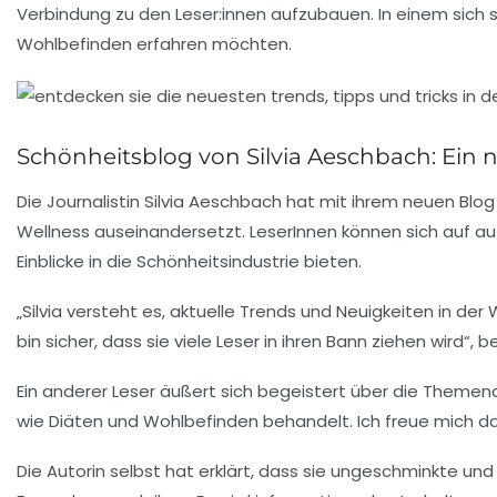
Verbindung zu den Leser:innen aufzubauen. In einem sich s
Wohlbefinden
erfahren möchten.
Schönheitsblog von Silvia Aeschbach: Ein n
Die Journalistin
Silvia Aeschbach
hat mit ihrem neuen Blog 
Wellness
auseinandersetzt. LeserInnen können sich auf aut
Einblicke in die
Schönheitsindustrie
bieten.
„Silvia versteht es, aktuelle
Trends
und
Neuigkeiten
in der 
bin sicher, dass sie viele Leser in ihren Bann ziehen wird“, 
Ein anderer Leser äußert sich begeistert über die Themenau
wie
Diäten
und
Wohlbefinden
behandelt. Ich freue mich da
Die Autorin selbst hat erklärt, dass sie ungeschminkte un