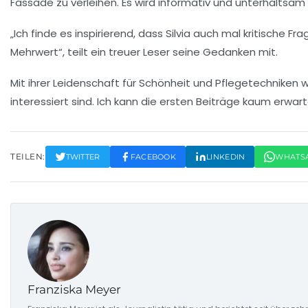
Fassade zu verleihen. Es wird informativ und unterhaltsam 
„Ich finde es inspirierend, dass Silvia auch mal kritische
Mehrwert“, teilt ein treuer Leser seine Gedanken mit.
Mit ihrer Leidenschaft für
Schönheit
und
Pflegetechniken
w
interessiert sind. Ich kann die ersten Beiträge kaum erwart
TEILEN:
TWITTER
FACEBOOK
LINKEDIN
WHATS
Franziska Meyer