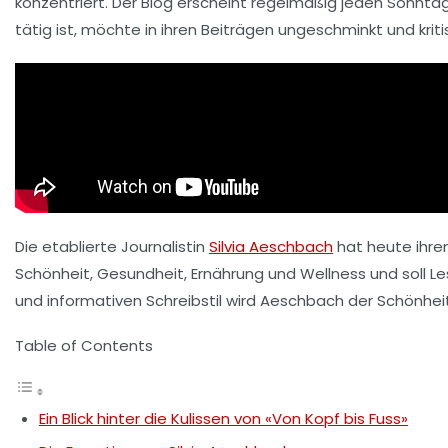
konzentriert. Der Blog erscheint regelmäßig jeden Sonnt
tätig ist, möchte in ihren Beiträgen ungeschminkt und krit
Die etablierte Journalistin
Silvia Aeschbach
hat heute ihre
Schönheit
,
Gesundheit
,
Ernährung
und
Wellness
und soll Le
und informativen Schreibstil wird Aeschbach der Schönhe
Table of Contents
Ein Blick hinter die Kulissen von «Von Kopf bis Fuss»