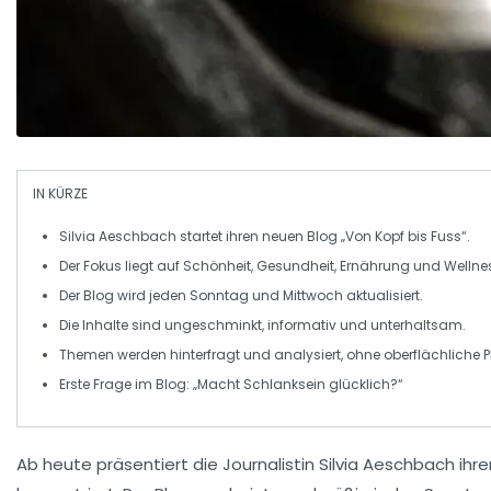
IN KÜRZE
Silvia Aeschbach
startet ihren neuen Blog
„Von Kopf bis Fuss“
.
Der Fokus liegt auf
Schönheit
,
Gesundheit
,
Ernährung
und
Wellne
Der Blog wird jeden
Sonntag
und
Mittwoch
aktualisiert.
Die Inhalte sind ungeschminkt, informativ und unterhaltsam.
Themen werden hinterfragt und analysiert, ohne oberflächliche P
Erste Frage im Blog:
„Macht Schlanksein glücklich?“
Ab heute präsentiert die Journalistin
Silvia Aeschbach
ihre