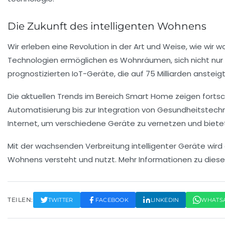
Die Zukunft des intelligenten Wohnens
Wir erleben eine
Revolution
in der Art und Weise, wie wir
Technologien ermöglichen es Wohnräumen, sich nicht nur 
prognostizierten
IoT-Geräte
, die auf 75 Milliarden anstei
Die aktuellen
Trends
im Bereich Smart Home zeigen fortsc
Automatisierung
bis zur Integration von
Gesundheitstechn
Internet, um verschiedene Geräte zu vernetzen und bie
Mit der wachsenden Verbreitung intelligenter Geräte wird
Wohnens
versteht und nutzt. Mehr Informationen zu dies
TEILEN:
TWITTER
FACEBOOK
LINKEDIN
WHATS