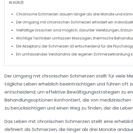
IN KÜRZE
Chronische Schmerzen
dauern länger als drei Monate und könne
Der
Umgang
mit chronischen Schmerzen erfordert ein individuel
Vielfältige
Ursachen
sind möglich, darunter Verletzungen, Entz
Wichtige Techniken umfassen
Massagen
,
thermische Behandl
Die
Akzeptanz
der Schmerzen ist entscheidend für die Psychologi
Ein umfassendes Verständnis der eigenen
Schmerzerkrankung
k
Der
Umgang mit chronischen Schmerzen
stellt für viele
tägliche Leben erheblich beeinträchtigen und führen oft 
entscheidend, um effektive
Bewältigungsstrategien
zu en
Behandlungsoptionen konfrontiert, die von medizinischen Th
zu berücksichtigen und einen Weg zu finden, der die
Leben
Das Leben mit
chronischen Schmerzen
stellt eine erhebl
definiert als Schmerzen, die länger als drei Monate andau