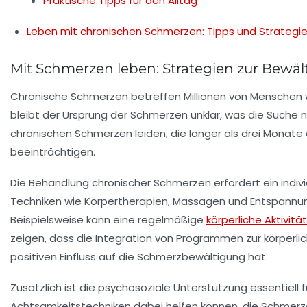
Praktische Tipps für den Alltag
Leben mit chronischen Schmerzen: Tipps und Strategi
Mit Schmerzen leben: Strategien zur Bewä
Chronische Schmerzen betreffen Millionen von Menschen
bleibt der Ursprung der Schmerzen unklar, was die Suche 
chronischen
Schmerzen
leiden, die länger als drei Monat
beeinträchtigen.
Die
Behandlung
chronischer Schmerzen erfordert ein indi
Techniken wie
Körpertherapien
,
Massagen
und
Entspannu
Beispielsweise kann eine regelmäßige
körperliche Aktivität
zeigen, dass die Integration von Programmen zur
körperli
positiven Einfluss auf die Schmerzbewältigung hat.
Zusätzlich ist die psychosoziale Unterstützung essentiel
Achtsamkeitstechniken
dabei helfen können, die Schmer