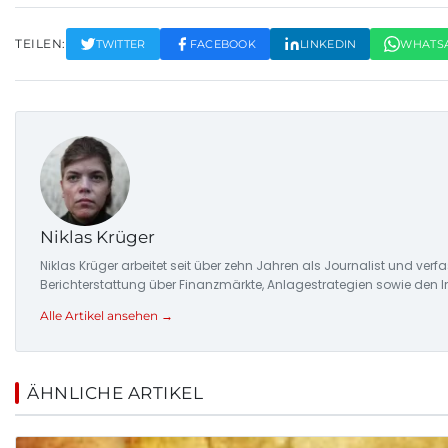
TEILEN:
TWITTER
FACEBOOK
LINKEDIN
WHATS
Niklas Krüger
Niklas Krüger arbeitet seit über zehn Jahren als Journalist und ver
Berichterstattung über Finanzmärkte, Anlagestrategien sowie den 
Alle Artikel ansehen →
ÄHNLICHE ARTIKEL