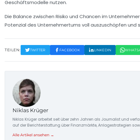
Geschäftsmodelle nutzen.
Die Balance zwischen Risiko und
Chancen
im
Unternehme
Potenzial des Unternehmertums voll auszuschöpfen und si
TEILEN:
TWITTER
FACEBOOK
LINKEDIN
WHATS
Niklas Krüger
Niklas Krüger arbeitet seit über zehn Jahren als Journalist und ver
auf der Berichterstattung über Finanzmärkte, Anlagestrategien so
Alle Artikel ansehen →