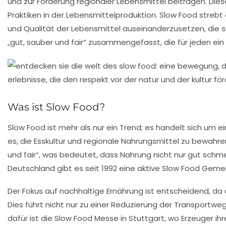
und zur Förderung regionaler Lebensmittel beitragen. Di
Praktiken in der Lebensmittelproduktion. Slow Food streb
und Qualität der Lebensmittel auseinanderzusetzen, die si
„gut, sauber und fair“ zusammengefasst, die für jeden ein
Was ist Slow Food?
Slow Food
ist mehr als nur ein Trend; es handelt sich um 
es, die
Esskultur
und regionale Nahrungsmittel zu bewahren u
und
fair
“, was bedeutet, dass Nahrung nicht nur gut schme
Deutschland gibt es seit 1992 eine aktive
Slow Food
Gemein
Der Fokus auf
nachhaltige Ernährung
ist entscheidend, da
Dies führt nicht nur zu einer Reduzierung der Transportwe
dafür ist die
Slow Food Messe
in Stuttgart, wo Erzeuger ih