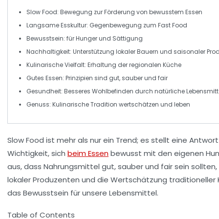
Slow Food
: Bewegung zur Förderung von bewusstem Essen
Langsame Esskultur
: Gegenbewegung zum
Fast Food
Bewusstsein
: für
Hunger
und
Sättigung
Nachhaltigkeit
: Unterstützung lokaler
Bauern
und saisonaler Pro
Kulinarische Vielfalt
: Erhaltung der regionalen Küche
Gutes Essen
: Prinzipien sind
gut
,
sauber
und
fair
Gesundheit
: Besseres Wohlbefinden durch natürliche Lebensmitt
Genuss
: Kulinarische Tradition wertschätzen und leben
Slow Food
ist mehr als nur ein Trend; es stellt eine Antwo
Wichtigkeit, sich
beim Essen
bewusst mit den eigenen
Hun
aus, dass Nahrungsmittel
gut, sauber und fair
sein sollten
lokaler Produzenten und die Wertschätzung traditioneller 
das Bewusstsein für unsere Lebensmittel.
Table of Contents