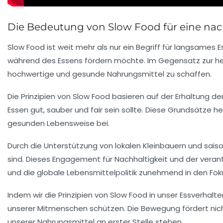
Die Bedeutung von Slow Food für eine na
Slow Food
ist weit mehr als nur ein Begriff für langsames
während des Essens fördern möchte. Im Gegensatz zur h
hochwertige und gesunde Nahrungsmittel zu schaffen.
Die Prinzipien von Slow Food basieren auf der Erhaltung d
Essen
gut, sauber und fair sein sollte. Diese Grundsätze he
gesunden Lebensweise bei.
Durch die Unterstützung von
lokalen Kleinbauern
und saiso
sind. Dieses Engagement für Nachhaltigkeit und der veran
und die globale
Lebensmittelpolitik
zunehmend in den Foku
Indem wir die Prinzipien von Slow Food in unser Essverhalte
unserer Mitmenschen schützen. Die Bewegung fördert nic
unserer Nahrungsmittel an erster Stelle stehen.