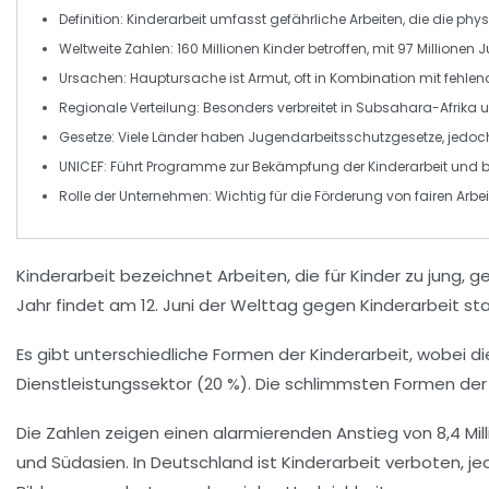
Definition:
Kinderarbeit
umfasst gefährliche Arbeiten, die die ph
Weltweite Zahlen:
160 Millionen
Kinder betroffen, mit
97 Millionen
J
Ursachen: Hauptursache ist
Armut
, oft in Kombination mit fehl
Regionale Verteilung: Besonders verbreitet in
Subsahara-Afrika
u
Gesetze: Viele Länder haben
Jugendarbeitsschutzgesetze
, jedo
UNICEF: Führt Programme zur Bekämpfung der
Kinderarbeit
und bi
Rolle der Unternehmen: Wichtig für die Förderung von
fairen Arb
Kinderarbeit
bezeichnet Arbeiten, die für
Kinder
zu jung, g
Jahr findet am 12. Juni der
Welttag gegen Kinderarbeit
sta
Es gibt unterschiedliche Formen der
Kinderarbeit
, wobei d
Dienstleistungssektor (20 %). Die
schlimmsten Formen der 
Die
Zahlen
zeigen einen alarmierenden Anstieg von 8,4 Mil
und
Südasien
. In Deutschland ist Kinderarbeit
verboten
, j