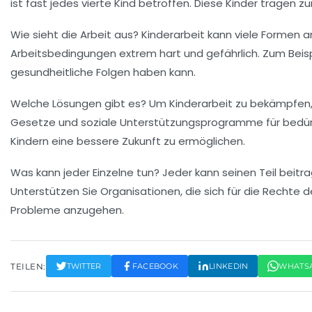
ist fast jedes vierte Kind betroffen. Diese Kinder tragen z
Wie sieht die Arbeit aus?
Kinderarbeit kann viele Formen an
Arbeitsbedingungen extrem hart und gefährlich. Zum Beis
gesundheitliche Folgen haben kann.
Welche Lösungen gibt es?
Um Kinderarbeit zu bekämpfen, 
Gesetze
und soziale Unterstützungsprogramme für bedürfti
Kindern eine bessere Zukunft zu ermöglichen.
Was kann jeder Einzelne tun?
Jeder kann seinen Teil beitra
Unterstützen Sie Organisationen, die sich für die Rechte
Probleme anzugehen.
TEILEN:
TWITTER
FACEBOOK
LINKEDIN
WHATS