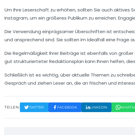
Um Ihre Leserschaft zu erhöhen, sollten Sie auch
aktives 
Instagram, um ein größeres Publikum zu erreichen. Engagiere
Die Verwendung
einprägsamer Überschriften
ist entschei
und ansprechend sind. Sie sollten im Idealfall eine Frag
Die Regelmäßigkeit Ihrer Beiträge ist ebenfalls von große
gut strukturierteter
Redaktionsplan
kann Ihnen helfen, di
Schließlich ist es wichtig, über
aktuelle Themen
zu schreibe
Gespräch und ziehen Leser an, die an frischen und interes
TEILEN:
TWITTER
FACEBOOK
LINKEDIN
WHATS