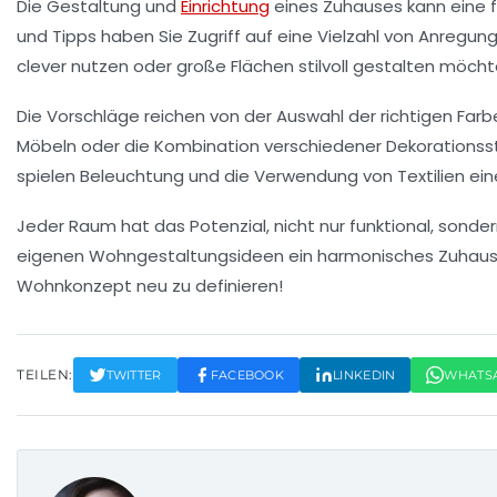
Die Gestaltung und
Einrichtung
eines Zuhauses kann eine
und Tipps
haben Sie Zugriff auf eine Vielzahl von Anregun
clever nutzen oder große Flächen stilvoll gestalten möc
Die Vorschläge reichen von der Auswahl der richtigen
Farb
Möbeln oder die Kombination verschiedener
Dekorationsst
spielen
Beleuchtung
und die Verwendung von
Textilien
ein
Jeder Raum hat das Potenzial, nicht nur funktional, sonde
eigenen
Wohngestaltungsideen
ein harmonisches Zuhause 
Wohnkonzept neu zu definieren!
TEILEN:
TWITTER
FACEBOOK
LINKEDIN
WHATS