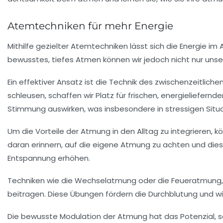
Atemtechniken für mehr Energie
Mithilfe gezielter
Atemtechniken
lässt sich die
Energie
im A
bewusstes,
tiefes Atmen
können wir jedoch nicht nur uns
Ein effektiver Ansatz ist die Technik des zwischenzeitliche
schleusen, schaffen wir Platz für frischen, energieliefernd
Stimmung auswirken, was insbesondere in stressigen Situat
Um die
Vorteile der Atmung
in den Alltag zu integrieren
daran erinnern, auf die eigene Atmung zu achten und dies
Entspannung
erhöhen.
Techniken wie die
Wechselatmung
oder die
Feueratmung
beitragen. Diese Übungen fördern die
Durchblutung
und wi
Die bewusste Modulation der Atmung hat das Potenzial, 