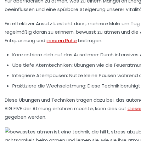
nur
oberflächlich
zu atmen, was zu einem Mangel an
Energ
beeinflussen und eine spürbare Steigerung unserer Vitalitä
Ein effektiver Ansatz besteht darin, mehrere Male am Tag
regelmäßig daran zu erinnern, bewusst zu atmen und die At
Entspannung und
inneren Ruhe
beitragen.
Konzentriere dich auf das
Ausatmen
: Durch intensive
Übe
tiefe Atemtechniken
: Übungen wie die Feueratmun
Integriere
Atempausen
: Nutze kleine Pausen während 
Praktiziere die
Wechselatmung
: Diese Technik beruhigt
Diese Übungen und Techniken tragen dazu bei, das
auton
BIG FIVE der Atmung
erfahren möchte, kann dies auf
diese
gegeben werden.