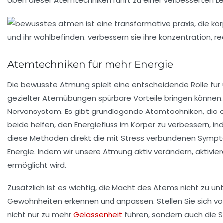
Üben dieser Atemtechniken führt zu einer verbesserten
L
Atemtechniken für mehr Energie
Die
bewusste Atmung
spielt eine entscheidende Rolle für
gezielter Atemübungen spürbare Vorteile bringen können.
Nervensystem
. Es gibt grundlegende Atemtechniken, die 
beide helfen, den
Energiefluss
im Körper zu verbessern, in
diese Methoden direkt die mit Stress verbundenen Sympt
Energie. Indem wir unsere Atmung aktiv verändern, aktivie
ermöglicht wird.
Zusätzlich ist es wichtig, die
Macht des Atems
nicht zu un
Gewohnheiten erkennen und anpassen. Stellen Sie sich vo
nicht nur zu mehr
Gelassenheit
führen, sondern auch die 