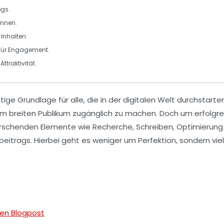
ogs.
innen.
 Inhalten.
 für Engagement.
Attraktivität.
htige Grundlage für alle, die in der digitalen Welt durchstart
breiten Publikum zugänglich zu machen. Doch um erfolgreich
rrschenden Elemente wie
Recherche
,
Schreiben
,
Optimierung
beitrags. Hierbei geht es weniger um Perfektion, sondern vie
ten Blogpost