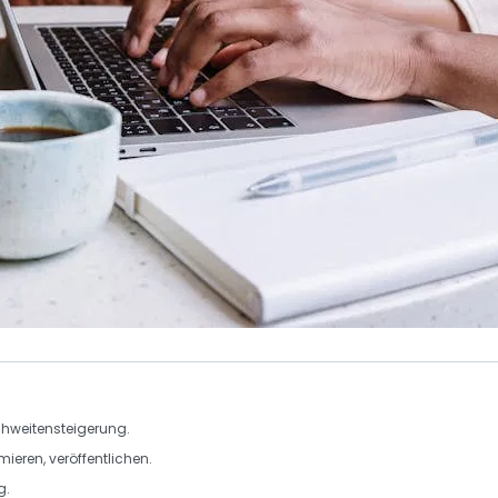
chweitensteigerung.
mieren
,
veröffentlichen
.
lg
.