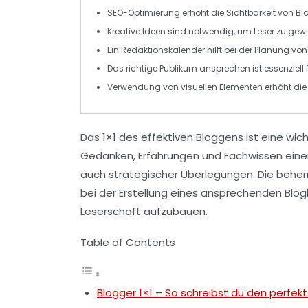
SEO
-Optimierung erhöht die Sichtbarkeit von Bl
Kreative
Ideen
sind notwendig, um Leser zu gew
Ein
Redaktionskalender
hilft bei der Planung von
Das richtige
Publikum
ansprechen ist essenziell
Verwendung von
visuellen Elementen
erhöht die 
Das
1×1 des effektiven Bloggens
ist eine wic
Gedanken, Erfahrungen und Fachwissen einem 
auch strategischer Überlegungen. Die behe
bei der Erstellung eines ansprechenden Blog
Leserschaft aufzubauen.
Table of Contents
Blogger 1×1 – So schreibst du den perfek