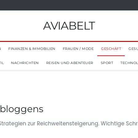
AVIABELT
N
FINANZEN & IMMOBILIEN
FRAUEN / MODE
GESCHÄFT
GES
IL
NACHRICHTEN
REISEN UND ABENTEUER
SPORT
TECHNOL
n bloggens
Strategien zur Reichweitensteigerung. Wichtige Schri