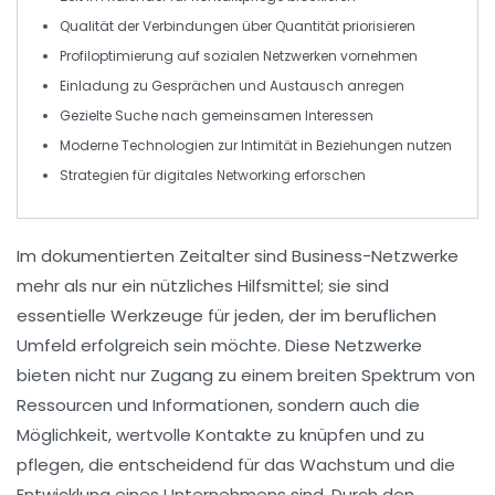
Qualität
der Verbindungen über
Quantität
priorisieren
Profiloptimierung
auf sozialen Netzwerken vornehmen
Einladung zu
Gesprächen
und Austausch anregen
Gezielte Suche nach gemeinsamen
Interessen
Moderne
Technologien
zur Intimität in Beziehungen nutzen
Strategien
für digitales
Networking
erforschen
Im
dokumentierten
Zeitalter sind
Business-Netzwerke
mehr als nur ein nützliches Hilfsmittel; sie sind
essentielle Werkzeuge für jeden, der im
beruflichen
Umfeld
erfolgreich sein möchte. Diese Netzwerke
bieten nicht nur Zugang zu einem breiten Spektrum von
Ressourcen
und
Informationen
, sondern auch die
Möglichkeit,
wertvolle Kontakte
zu knüpfen und zu
pflegen, die entscheidend für das
Wachstum
und die
Entwicklung
eines Unternehmens sind. Durch den