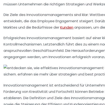
müssen Unternehmen die richtigen Strategien und Werkz
Die Ziele des Innovationsmanagements sind klar:
Wettbew
entwickeln, die das
Employee Engagement
steigert. Darüb
Marktes
und die
Bedürfnisse der
Kunden
anpassen, um di
Erfolgreiches Innovationsmanagement basiert auf einer k
Kontrollmechanismen
. Letztendlich führt dies zu einem
na
anspruchsvollen Geschäftsumfeld. Die Herausforderungen
angegangen werden, um Innovationen erfolgreich voranzu
Innovationsmanagement ist entscheidend für Unternehme
Förderung von Kreativität und Fortschritt können Betriebe n
etablieren. Die Definition und Ziele des Innovationsma
sowie die Steigerung der
Effizienz
und
Kundenorientierung