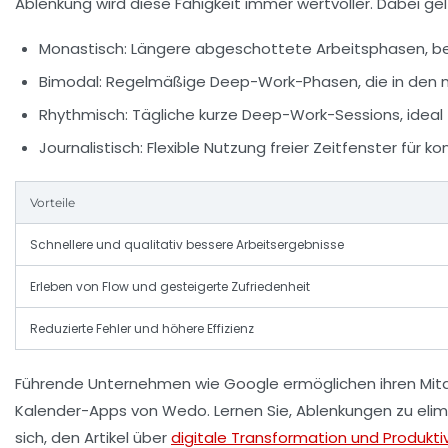
Ablenkung wird diese Fähigkeit immer wertvoller. Dabei gel
Monastisch:
Längere abgeschottete Arbeitsphasen, beis
Bimodal:
Regelmäßige Deep-Work-Phasen, die in den no
Rhythmisch:
Tägliche kurze Deep-Work-Sessions, ideal f
Journalistisch:
Flexible Nutzung freier Zeitfenster für ko
Vorteile
Schnellere und qualitativ bessere Arbeitsergebnisse
Erleben von Flow und gesteigerte Zufriedenheit
Reduzierte Fehler und höhere Effizienz
Führende Unternehmen wie Google ermöglichen ihren Mitar
Kalender-Apps von
Wedo
. Lernen Sie, Ablenkungen zu eli
sich, den Artikel über
digitale Transformation und Produkti