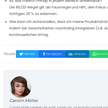
Ist das Pareto-Prinzip in jedem Bereich anwendbar?
Die 80/20-Regel gilt als Faustregel und hilft, den Fok
richtigen 20 % zu erkennen.
Wie kann ich sicherstellen, dass ich meine Produktivität
Indem Sie Gewohnheiten nachhaltig integrieren (z.B. d
kontinuierlichen Erfolg.
TEILEN:
TWITTER
FACEBOOK
LINKEDIN
WHATS
Carolin Möller
Carolin Möller arbeitet seit zwölf Jahren als Journalistin und hat s