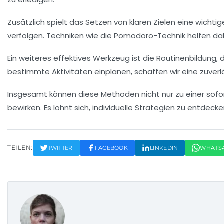
Zusätzlich spielt das Setzen von klaren
Zielen
eine wichtig
verfolgen. Techniken wie die
Pomodoro-Technik
helfen dab
Ein weiteres effektives Werkzeug ist die
Routinenbildung
, 
bestimmte Aktivitäten einplanen, schaffen wir eine zuverlä
Insgesamt können diese Methoden nicht nur zu einer sofor
bewirken. Es lohnt sich, individuelle
Strategien
zu entdecken
TEILEN:
TWITTER
FACEBOOK
LINKEDIN
WHATS