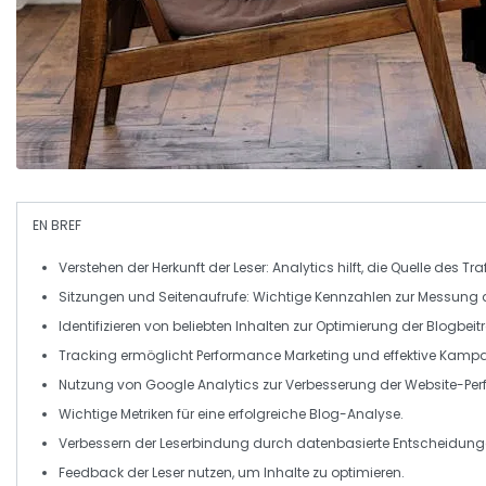
EN BREF
Verstehen
der Herkunft der Leser: Analytics hilft, die
Quelle
des Traff
Sitzungen
und
Seitenaufrufe
: Wichtige Kennzahlen zur Messung 
Identifizieren von
beliebten Inhalten
zur
Optimierung
der Blogbeit
Tracking
ermöglicht
Performance Marketing
und effektive Kamp
Nutzung von
Google Analytics
zur
Verbesserung
der Website-Pe
Wichtige
Metriken
für eine erfolgreiche
Blog-Analyse
.
Verbessern der
Leserbindung
durch datenbasierte Entscheidung
Feedback
der Leser nutzen, um Inhalte zu optimieren.