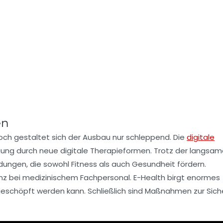
en
h gestaltet sich der Ausbau nur schleppend. Die
digitale
gung durch neue
digitale Therapieformen
. Trotz der langsa
ndungen, die sowohl
Fitness
als auch
Gesundheit
fördern.
z bei medizinischem Fachpersonal. E-Health birgt enormes
sgeschöpft werden kann. Schließlich sind Maßnahmen zur Sic