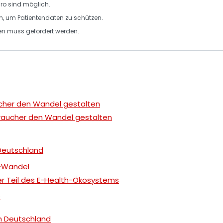
uro sind möglich.
en, um
Patientendaten
zu schützen.
en muss gefördert werden.
ucher den Wandel gestalten
braucher den Wandel gestalten
 Deutschland
h-Wandel
er Teil des E-Health-Ökosystems
e
n Deutschland