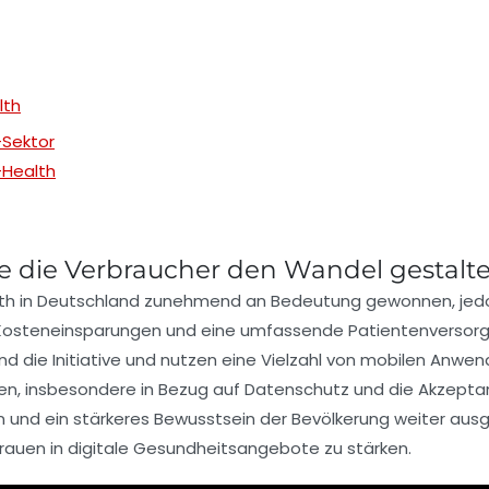
lth
-Sektor
-Health
ie die Verbraucher den Wandel gestalt
th
in Deutschland zunehmend an Bedeutung gewonnen, jedoc
Kosteneinsparungen
und eine umfassende Patientenversor
d die Initiative und nutzen eine Vielzahl von mobilen Anwe
gen, insbesondere in Bezug auf
Datenschutz
und die Akzeptan
en und ein stärkeres Bewusstsein der Bevölkerung weiter au
trauen in digitale Gesundheitsangebote zu stärken.