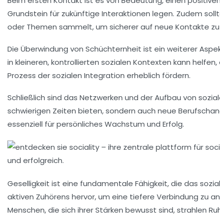
Beim ersten Kontakt ist es von Bedeutung, einen
positive
Grundstein für zukünftige Interaktionen legen. Zudem sol
oder Themen sammelt, um sicherer auf neue Kontakte z
Die Überwindung von
Schüchternheit
ist ein weiterer Aspe
in kleineren, kontrollierten sozialen Kontexten kann helf
Prozess der sozialen
Integration
erheblich fördern.
Schließlich sind das
Netzwerken
und der Aufbau von sozial
schwierigen Zeiten bieten, sondern auch neue
Berufscha
essenziell für persönliches Wachstum und Erfolg.
Geselligkeit
ist eine fundamentale Fähigkeit, die das sozi
aktiven Zuhörens
hervor, um eine tiefere Verbindung zu a
Menschen, die sich ihrer
Stärken
bewusst sind, strahlen
Ru