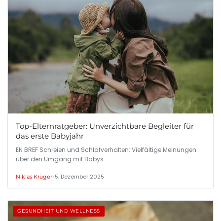
Top-Elternratgeber: Unverzichtbare Begleiter für
das erste Babyjahr
EN BREF Schreien und Schlafverhalten: Vielfältige Meinungen
über den Umgang mit Babys.
•
5. Dezember 2025
Niklas Krüger
GESUNDHEIT UND WELLNESS