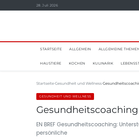
28. Juli 2026
STARTSEITE
ALLGEMEIN
ALLGEMEINE THEME
HAUSTIERE
KOCHEN
KULINARIK
LEBENSST
Startseite
Gesundheit und Wellness
Gesundheitscoachin
GESUNDHEIT UND WELLNESS
Gesundheitscoaching:
EN BREF Gesundheitscoaching: Unterstü
persönliche