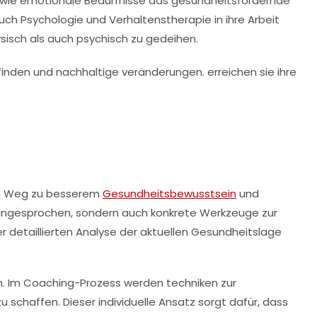
a wie emotionale Bedürfnisse das gesundheitsfördernde
auch
Psychologie
und
Verhaltenstherapie
in ihre Arbeit
ysisch als auch psychisch zu gedeihen.
em Weg zu besserem
Gesundheitsbewusstsein
und
n angesprochen, sondern auch konkrete Werkzeuge zur
 detaillierten Analyse der aktuellen Gesundheitslage
en. Im Coaching-Prozess werden techniken zur
schaffen. Dieser individuelle Ansatz sorgt dafür, dass