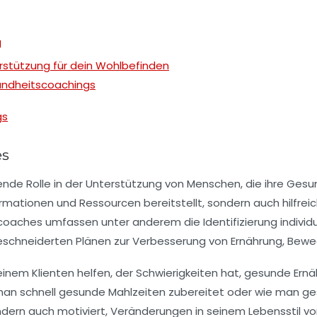
g
rstützung für dein Wohlbefinden
undheitscoachings
gs
es
ende Rolle in der Unterstützung von Menschen, die ihre
Gesu
nformationen und Ressourcen bereitstellt, sondern auch hil
coaches umfassen unter anderem die Identifizierung individu
geschneiderten Plänen zur Verbesserung von Ernährung, B
em Klienten helfen, der Schwierigkeiten hat, gesunde Ernähr
man schnell gesunde Mahlzeiten zubereitet oder wie man ges
 sondern auch motiviert, Veränderungen in seinem Lebenssti