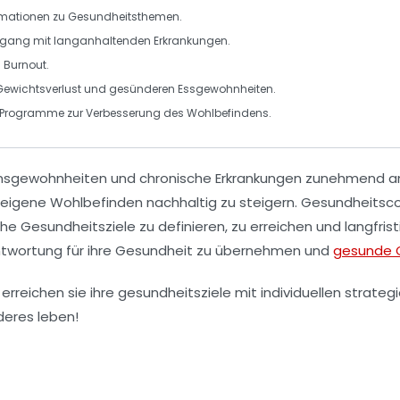
ormationen zu Gesundheitsthemen.
mgang mit langanhaltenden Erkrankungen.
d
Burnout
.
Gewichtsverlust
und gesünderen Essgewohnheiten.
le Programme zur Verbesserung des
Wohlbefindens
.
nsgewohnheiten
und
chronische Erkrankungen
zunehmend an
 eigene
Wohlbefinden
nachhaltig zu steigern. Gesundheitsco
che
Gesundheitsziele
zu definieren, zu erreichen und langfris
ntwortung
für ihre Gesundheit zu übernehmen und
gesunde 