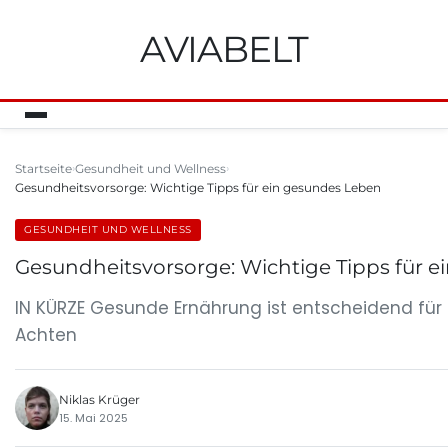
AVIABELT
Startseite
Gesundheit und Wellness
Gesundheitsvorsorge: Wichtige Tipps für ein gesundes Leben
GESUNDHEIT UND WELLNESS
Gesundheitsvorsorge: Wichtige Tipps für 
IN KÜRZE Gesunde Ernährung ist entscheidend fü
Achten
Niklas Krüger
15. Mai 2025