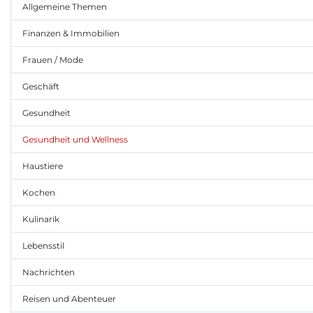
Allgemeine Themen
Finanzen & Immobilien
Frauen / Mode
Geschäft
Gesundheit
Gesundheit und Wellness
Haustiere
Kochen
Kulinarik
Lebensstil
Nachrichten
Reisen und Abenteuer