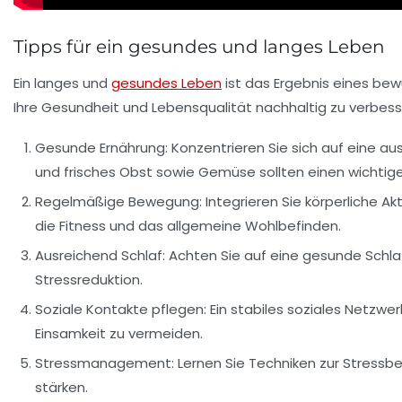
Tipps für ein gesundes und langes Leben
Ein
langes
und
gesundes Leben
ist das Ergebnis eines bewu
Ihre
Gesundheit
und
Lebensqualität
nachhaltig zu verbess
Gesunde Ernährung
: Konzentrieren Sie sich auf eine 
und frisches Obst sowie Gemüse sollten einen wichtige
Regelmäßige Bewegung
: Integrieren Sie körperliche Ak
die
Fitness
und das allgemeine Wohlbefinden.
Ausreichend Schlaf
: Achten Sie auf eine gesunde
Schla
Stressreduktion.
Soziale Kontakte pflegen
: Ein stabiles
soziales Netzwer
Einsamkeit zu vermeiden.
Stressmanagement
: Lernen Sie Techniken zur
Stressbe
stärken.