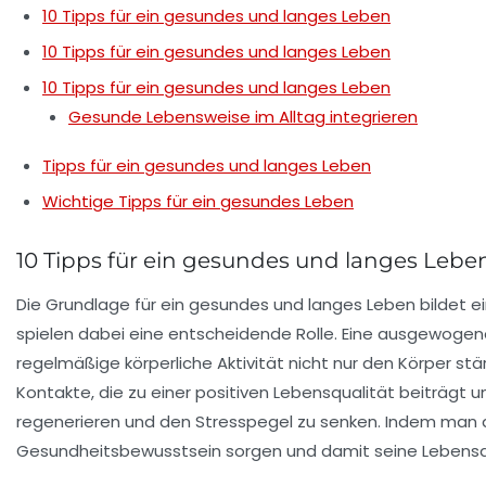
10 Tipps für ein gesundes und langes Leben
10 Tipps für ein gesundes und langes Leben
10 Tipps für ein gesundes und langes Leben
Gesunde Lebensweise im Alltag integrieren
Tipps für ein gesundes und langes Leben
Wichtige Tipps für ein gesundes Leben
10 Tipps für ein gesundes und langes Lebe
Die Grundlage für ein gesundes und langes Leben bildet ein 
spielen dabei eine entscheidende Rolle. Eine
ausgewogene
regelmäßige
körperliche Aktivität
nicht nur den Körper stä
Kontakte
, die zu einer positiven Lebensqualität beiträgt u
regenerieren und den Stresspegel zu senken. Indem man dies
Gesundheitsbewusstsein
sorgen und damit seine Lebensq