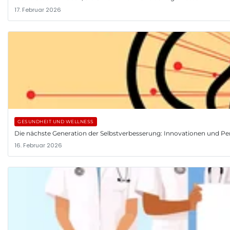
17. Februar 2026
GESUNDHEIT UND WELLNESS
Die nächste Generation der Selbstverbesserung: Innovationen und Pe
16. Februar 2026