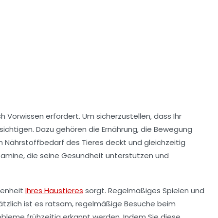
h Vorwissen erfordert. Um sicherzustellen, dass Ihr
cksichtigen. Dazu gehören die
Ernährung
, die Bewegung
n Nährstoffbedarf des Tieres deckt und gleichzeitig
itamine, die seine Gesundheit unterstützen und
henheit
Ihres Haustieres
sorgt. Regelmäßiges Spielen und
sätzlich ist es ratsam, regelmäßige Besuche beim
robleme frühzeitig erkannt werden. Indem Sie diese