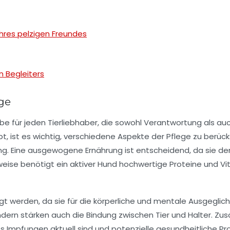
Ihres pelzigen Freundes
n Begleiters
ege
be für jeden Tierliebhaber, die sowohl Verantwortung als auc
ibt, ist es wichtig, verschiedene Aspekte der Pflege zu berü
ng
. Eine ausgewogene Ernährung ist entscheidend, da sie de
lsweise benötigt ein aktiver Hund hochwertige Proteine und V
gt werden, da sie für die körperliche und mentale Ausgeglic
ondern stärken auch die Bindung zwischen Tier und Halter. Zu
ss Impfungen aktuell sind und potenzielle gesundheitliche P