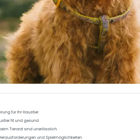
hrung
für Ihr Haustier.
ustier fit und gesund.
 beim
Tierarzt
sind unerlässlich.
e Herausforderungen und Spielmöglichkeiten.