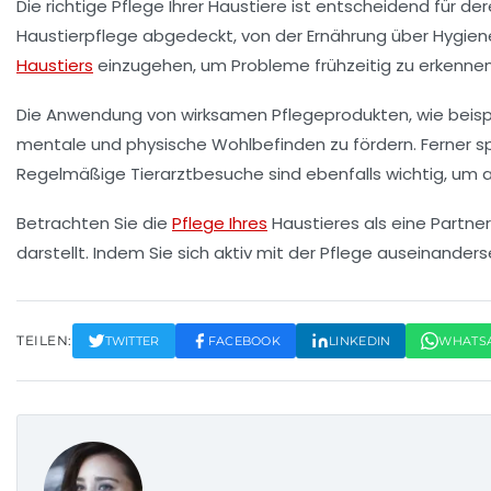
Die richtige
Pflege
Ihrer Haustiere ist entscheidend für de
Haustierpflege abgedeckt, von der
Ernährung
über
Hygien
Haustiers
einzugehen, um Probleme frühzeitig zu erkenne
Die Anwendung von wirksamen
Pflegeprodukten
, wie bei
mentale
und
physische Wohlbefinden
zu fördern. Ferner s
Regelmäßige
Tierarztbesuche
sind ebenfalls wichtig, um
Betrachten Sie die
Pflege Ihres
Haustieres als eine Partner
darstellt. Indem Sie sich aktiv mit der Pflege auseinander
TEILEN:
TWITTER
FACEBOOK
LINKEDIN
WHATS