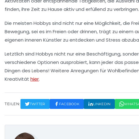
Aktivitäten oder entspannende Tätigkeiten, die Auswahl an
finden, ihre Zeit zu Hause aktiv und erfüllend zu verbringen.
Die meisten Hobbys sind nicht nur eine Möglichkeit, die Fr
Bewegung, sei es im Freien oder drinnen, trägt zu einem
eigenen
inneren Künstler
zu entdecken und Stress abzuba
Letztlich sind Hobbys nicht nur eine Beschäftigung, sond
verschiedene Optionen ausprobiert, kann jeder das passen
Dingen des Lebens! Weitere Anregungen für
Wohlbefinde
Kreativität
hier
.
TEILEN:
TWITTER
FACEBOOK
LINKEDIN
WHATS