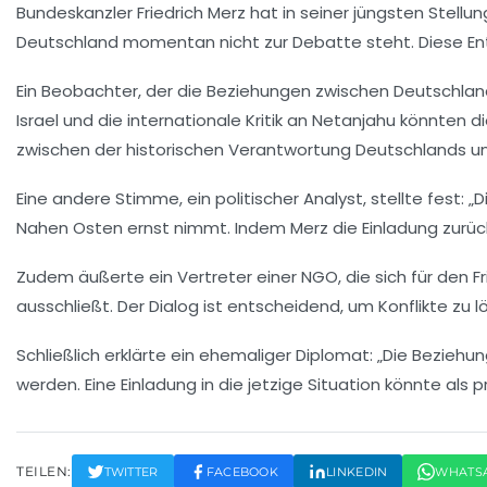
Bundeskanzler Friedrich Merz hat in seiner jüngsten Stel
Deutschland momentan
nicht zur Debatte
steht. Diese E
Ein Beobachter, der die Beziehungen zwischen Deutschland un
Israel und die
internationale Kritik
an Netanjahu könnten die
zwischen der
historischen Verantwortung
Deutschlands un
Eine andere Stimme, ein politischer Analyst, stellte fest:
Nahen Osten ernst nimmt. Indem Merz die Einladung zurückst
Zudem äußerte ein Vertreter einer NGO, die sich für den Fr
ausschließt. Der Dialog ist entscheidend, um
Konflikte zu 
Schließlich erklärte ein ehemaliger Diplomat: „Die Bezie
werden. Eine Einladung in die jetzige Situation könnte a
TEILEN:
TWITTER
FACEBOOK
LINKEDIN
WHATS