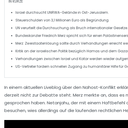
IN KÜRZE
Israel
durchsucht
UNRWA
-Gelände in Ost-Jerusalem.
Steuerschulden
von 3,1 Millionen Euro als Begründung.
UN verurteilt die Durchsuchung als
Bruch internationaler Gesetze
.
Bundeskanzler Friedrich Merz
spricht sich für einen
Palästinenser
Merz:
Zweistaatenlösung
sollte durch Verhandlungen erreicht we
Kritik an der israelischen Politik bezüglich
Hamas
und dem Gazast
Verhandlungen zwischen
Israel
und
Katar
werden wieder aufg
US-Vertreter fordern schnellen Zugang zu humanitärer Hilfe für
G
In einem aktuellen
Liveblog
über den
Nahost-Konflikt
erklä
derzeit nicht zur Debatte steht. Merz merkte an, dass es 
gesprochen haben. Netanjahu, der mit einem
Haftbefehl
d
besuchen, wies allerdings auf die laufenden rechtlichen H